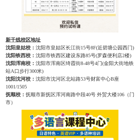
新干线校区地址
沈阳皇姑校：
沈阳市皇姑区长江街15号8F(近碧塘公园西门)
沈阳铁西校：
沈阳市铁西区建设东路85号(罗森便利店2楼)
沈阳浑南校：
沈阳市浑南区绮霞街8-48号4门(金阳大街地铁
站A口步行300米)
沈阳沈河校：
沈阳市沈河区北站路53号财富中心B座
1001/1505
抚顺校：
抚顺市新抚区浑河南路中段40号 外贸大楼106（门
市）