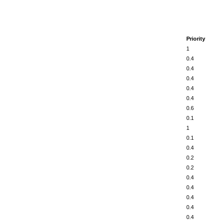
Priority
1
0.4
0.4
0.4
0.4
0.4
0.6
0.1
1
0.1
0.4
0.2
0.2
0.4
0.4
0.4
0.4
0.4