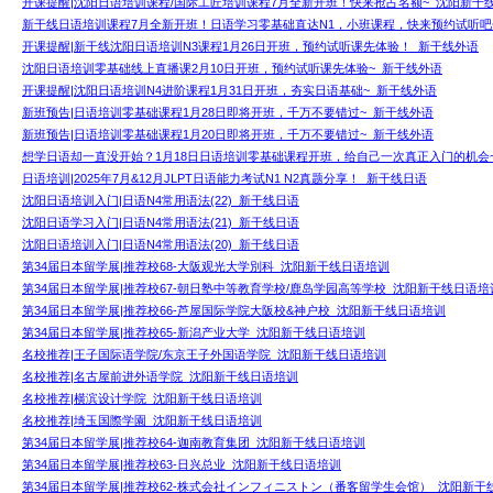
开课提醒|沈阳日语培训课程/国际工匠培训课程7月全新开班！快来抢占名额~_沈阳新干
新干线日语培训课程7月全新开班！日语学习零基础直达N1，小班课程，快来预约试听吧
开课提醒|新干线沈阳日语培训N3课程1月26日开班，预约试听课先体验！_新干线外语
沈阳日语培训零基础线上直播课2月10日开班，预约试听课先体验~_新干线外语
开课提醒|沈阳日语培训N4进阶课程1月31日开班，夯实日语基础~_新干线外语
新班预告|日语培训零基础课程1月28日即将开班，千万不要错过~_新干线外语
新班预告|日语培训零基础课程1月20日即将开班，千万不要错过~_新干线外语
想学日语却一直没开始？1月18日日语培训零基础课程开班，给自己一次真正入门的机会
日语培训|2025年7月&12月JLPT日语能力考试N1 N2真题分享！_新干线日语
沈阳日语培训入门|日语N4常用语法(22)_新干线日语
沈阳日语学习入门|日语N4常用语法(21)_新干线日语
沈阳日语培训入门|日语N4常用语法(20)_新干线日语
第34届日本留学展|推荐校68-大阪观光大学別科_沈阳新干线日语培训
第34届日本留学展|推荐校67-朝日塾中等教育学校/鹿岛学园高等学校_沈阳新干线日语培
第34届日本留学展|推荐校66-芦屋国际学院大阪校&神户校_沈阳新干线日语培训
第34届日本留学展|推荐校65-新潟产业大学_沈阳新干线日语培训
名校推荐|王子国际语学院/东京王子外国语学院_沈阳新干线日语培训
名校推荐|名古屋前进外语学院_沈阳新干线日语培训
名校推荐|横滨设计学院_沈阳新干线日语培训
名校推荐|埼玉国際学園_沈阳新干线日语培训
第34届日本留学展|推荐校64-迦南教育集团_沈阳新干线日语培训
第34届日本留学展|推荐校63-日兴总业_沈阳新干线日语培训
第34届日本留学展|推荐校62-株式会社インフィニストン（番客留学生会馆）_沈阳新干