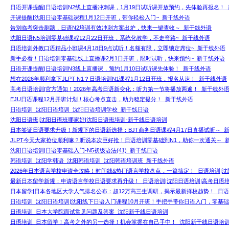
日语开课提醒|日语培训N2线上直播冲刺课，1月19日试听课开放预约，先体验再报名！
开课提醒|沈阳日语零基础课程1月12日开班，带你轻松入门~_新干线外语
告别临考突击刷题，日语N2培训有效冲刺方案出炉，快来一键查收～_新干线外语
沈阳日语N5培训零基础课程12月22日开班，系统化教学，不走弯路~_新干线外语
日语培训外教口语精品小班课4月18日9点试听！名额有限，立即锁定席位~_新干线外语
新手必看！日语培训零基础线上直播课2月1日开班，限时试听，快来预约~_新干线外语
日语开课提醒|日语培训N3线上直播课，预约1月10日试听课先体验！_新干线外语
想在2026年顺利拿下JLPT N1？日语培训N1课程1月12日开班，报名从速！_新干线外语
高考日语培训|官方通知！2026年高考日语新变化：听力第一节将播放两遍！_新干线外
EJU日语课程12月开班计划！核心考点直击，助力稳定提分！_新干线外语
日语培训_沈阳日语培训_沈阳日语培训学校_新干线日语
沈阳日语班|沈阳日语班哪家好|沈阳日语班培训-新干线日语培训
日本签证日语要求升级！新规下的日语新选择：BJT商务日语课程4月17日直播试听～_
JLPT今天大家抢位顺利嘛？听说本次巨好抢！日语培训零基础到N1，助你一次通关～_
沈阳日语培训|日语零基础入门-N5初级语法(41)_新干线日语
韩语培训_沈阳学韩语_沈阳韩语培训_沈阳韩语培训班_新干线外语
2026年日本语言学校申请全攻略！时间线&热门语言学校盘点，一篇搞定！_日语培训|沈
最新日本留学新规：申请语言学校日语要求再升级！_日语培训|沈阳日语培训|高考日语
日本留学|日本各地区大学人气排名公布：超12万高三生调研，揭示最新择校趋势！_日语
日语培训_沈阳日语培训|沈阳线下日语入门课程10月开班！手把手带你日语入门，零基
日语培训_日本大学院面试常见问题及答案_沈阳新干线日语培训
日语培训_日本留学！高考之外的另一选择！机会掌握在自己手中！_沈阳新干线日语培