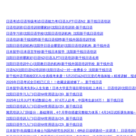
日语考试|日语等级考试|日语能力考|日语JLPT|日语N2_新干线日语培训
日语培训班|日语培训班哪家好|沈阳日语培训班-新干线日语
日语学习班|沈阳日语学校|沈阳日语培训机构_沈阳新干线日语培训
日语培训|新干线招聘|新干线日语招聘|新干线外国语培训学校
沈阳日语培训机构|沈阳学日语去哪里好|沈阳日语培训机构_新干线外语
日本留学|日本语言学校|新干线日本留学_沈阳新干线日语培训
沈阳日语班哪家好|日语N2|日语JLPT|日语培训|新干线日语名师
沈阳日语培训中心|沈阳教日语的机构|新干线外国语培训学校_新干线外语
日语N2|沈阳日语N2培训班|沈阳日语n2一对一收费多少_沈阳新干线日语
新干线外语浑南校区EJU全真模考来袭！5月23日&24日沉浸式考场体验＋精准讲解，报
2026年日语考试全日程已汇总！！收藏这篇就够了～_新干线日语
日本留学|高考失利≠人生失败！日本大学直升项目帮你轻松上本科！_日语培训|沈阳日语
沈阳日语学习入门|日语N4常用语法(26)_新干线日语
2025年12月JLPT考试数据公布，87.6万人赴考，中国考生超18万！_新干线日语
沈阳日语培训入门|日语N4常用语法(25)_新干线日语
雅思培训入门到提分：基础薄弱，4个月带你搭建完整能力体系！4月24日试听课先体验~
沈阳日语培训入门|日语N4常用语法(24)_新干线日语
沈阳日语学习入门|日语N4常用语法(23)_新干线日语
日本留学|先搞懂日本修士与国内研究生的区别！4种赴日读研路径一次讲清！_日语培训|