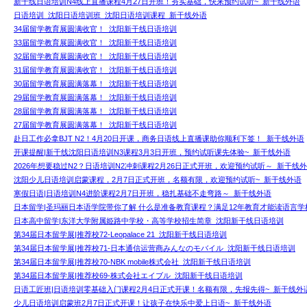
新干线日语培训N4线上直播课程4月27日开班！夯实基础，快来预约试听~_新干线外语
日语培训_沈阳日语培训班_沈阳日语培训课程_新干线外语
34届留学教育展圆满收官！_沈阳新干线日语培训
33届留学教育展圆满收官！_沈阳新干线日语培训
32届留学教育展圆满收官！_沈阳新干线日语培训
31届留学教育展圆满收官！_沈阳新干线日语培训
30届留学教育展圆满落幕！_沈阳新干线日语培训
29届留学教育展圆满落幕！_沈阳新干线日语培训
28届留学教育展圆满落幕！_沈阳新干线日语培训
27届留学教育展圆满落幕！_沈阳新干线日语培训
赴日工作必拿BJT N2！4月20日开课，商务日语线上直播课助你顺利下签！_新干线外语
开课提醒|新干线沈阳日语培训N3课程3月3日开班，预约试听课先体验~_新干线外语
2026年想要稳过N2？日语培训N2冲刺课程2月26日正式开班，欢迎预约试听～_新干线
沈阳少儿日语培训启蒙课程，2月7日正式开班，名额有限，欢迎预约试听~_新干线外语
寒假日语|日语培训N4进阶课程2月7日开班，稳扎基础不走弯路～_新干线外语
日本留学|圣玛丽日本语学院带你了解 什么是准备教育课程？满足12年教育才能读语言学
日本高中留学|东洋大学附属姫路中学校・高等学校招生简章_沈阳新干线日语培训
第34届日本留学展|推荐校72-Leopalace 21_沈阳新干线日语培训
第34届日本留学展|推荐校71-日本通信运营商みんなのモバイル_沈阳新干线日语培训
第34届日本留学展|推荐校70-NBK mobile株式会社_沈阳新干线日语培训
第34届日本留学展|推荐校69-株式会社エイブル_沈阳新干线日语培训
日语工匠班|日语培训零基础入门课程2月4日正式开课！名额有限，先报先得~_新干线外
少儿日语培训启蒙班2月7日正式开课！让孩子在快乐中爱上日语~_新干线外语