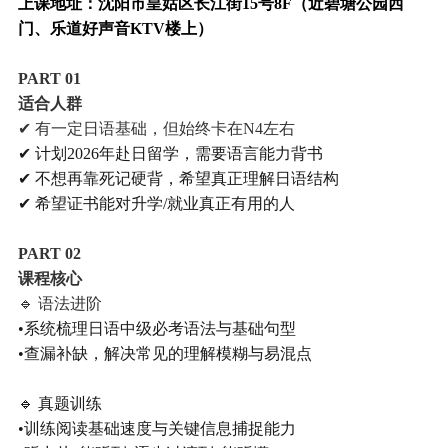
上课地址：
沈阳市皇姑区长江街15号8F（近碧塘公园西
门、乐道好声音KTV楼上）
PART 0
1
适合人群
✔ 有一定日语基础，但始终卡在N4左右
✔ 计划2026年赴日留学，需要语言能力背书
✔ 不想再靠死记硬背，希望真正理解日语结构
✔ 希望证书能对升学/就业真正有用的人
PART 0
2
课程核心
🔹 语法进阶
•系统梳理日语中级必考语法与基础句型
•查漏补缺，解决常见的理解模糊与易混点
🔹 真题训练
•训练阅读基础速度与关键信息捕捉能力