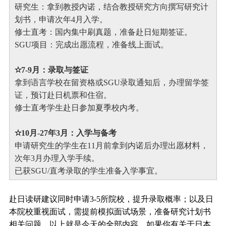
研究生：拿到教授内诺，结合教授研究方向撰写研究计
划书，申请次年4月入学。
修士直考：国内集中刷真题，准备赴日短期签证。
SGU项目：完成出愿流程，准备线上面试。
✫7-9月：录取与签证
拿到语言学校在留资格或SGU录取通知后，办理留学签
证，预订赴日机票和住宿。
修士直考学生赴日参加夏季校内考。
✫10月-27年3月：入学与备考
申请研究生的学生在11月前拿到内诺后办理出愿材料，
次年3月办理入学手续。
已获SGU/直考录取的学生准备入学事宜。
赴日读研
建议同时申请3-5所院校，提升录取概率；以及
日
本院校重视面试，需提前模拟面试场景，准备研究计划书
相关问题。
以上就是今天的全部内容，如果你有关于日本