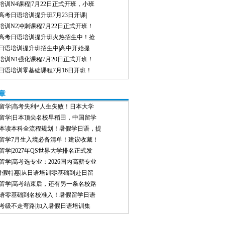
培训N4课程|7月22日正式开班，小班
高考日语培训提升班7月23日开课|
培训N2冲刺课程7月22日正式开班！
高考日语培训提升班火热招生中！抢
日语培训提升班招生中|高中开始提
培训N1强化课程7月20日正式开班！
日语培训零基础课程7月16日开班！
章
留学|高考失利≠人生失败！日本大学
留学|日本顶尖名校早稻田，中国留学
本读本科全流程规划！暑假学日语，提
留学7月生入境必备清单！建议收藏！
留学|2027年QS世界大学排名正式发
留学|高考选专业：2026国内高薪专业
8暑假特惠|从日语培训零基础到赴日留
留学|高考结束后，还有另一条名校路
语零基础到名校准入！暑假留学日语
考级不走弯路|加入暑假日语培训集