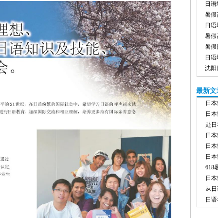
日语
暑假
日语
暑假
暑假
日语
沈阳
最新文
日本
日本
赴日
日本
日本
日本
61
日本
从日
日语