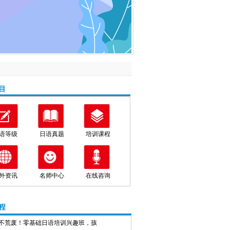
目
语等级
日语真题
培训课程
外资讯
名师中心
在线咨询
程
不荒废！零基础日语培训兴趣班，孩