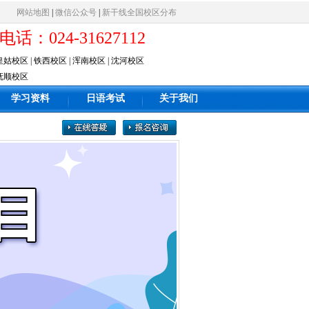
网站地图
|
微信公众号
|
新干线全国校区分布
电话：024-31627112
皇姑校区
|
铁西校区
|
浑南校区
|
沈河校区
抚顺校区
学习资料
日语考试
关于我们