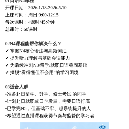
0
1
日语N4课程
开课日期：
2026.1.18-2026.5.10
上课时间：周日 9:00-12:15
每次课时：4课时/45分钟
总课时：60课时
0
2
N4课程能帮你解决什么？
✔ 掌握N4核心语法与高频词汇
✔ 提升听力理解与基础会话能力
✔ 为后续冲刺N3/留学/就职日语稳固基础
✔ 摆脱“看得懂但不会用”的学习困境
0
3
适合人群
•准备赴日留学、升学、修士考试 的同学
•计划赴日就职或日企发展，需要日语打底
•已学完N5，但基础不牢、想系统提升的人
•希望通过直播课程获得节奏与监督的学习者