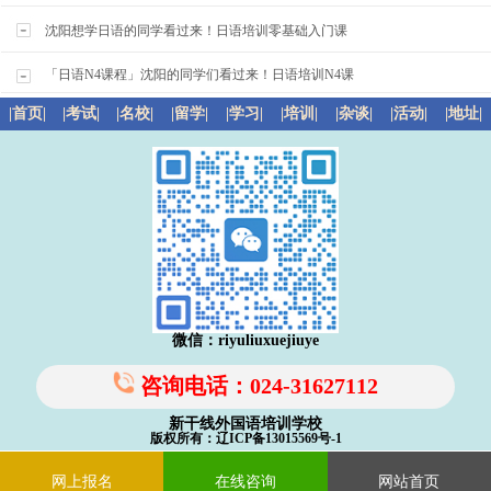
沈阳想学日语的同学看过来！日语培训零基础入门课
「日语N4课程」沈阳的同学们看过来！日语培训N4课
|首页|
|考试|
|名校|
|留学|
|学习|
|培训|
|杂谈|
|活动|
|地址|
微信：riyuliuxuejiuye
咨询电话：024-31627112
新干线外国语培训学校
版权所有：辽ICP备13015569号-1
网上报名
在线咨询
网站首页