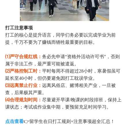
打工注意事项
打工的核心是提升语言，同学们务必要以完成学业为前
提，千万不要为了赚钱而牺牲最重要的目标。
⑴严守合规红线：
务必先申请“资格外活动许可书”，否则
属于非法工作，最严重可能被遣返。
⑵严格控制工时：
平时每周不得超过28小时，寒暑假虽可
延长至40小时，但仍要避免因打工耽误学业。
⑶远离禁止行业：
远离风俗店、赌博相关产业，一旦被
查，后果极其严重。
⑷合理规划时间：
尽量避开早课/晚课的时段排班，保持上
课状态；考试或作业集中期，要预留充足时间学习。
点击查看
👉留学生在日打工规则+注意事项超全汇总！