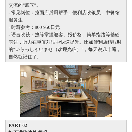
交流的“底气”。
- 常见岗位：拉面店后厨帮手、便利店收银员、中餐馆
服务生
- 时薪参考：800-950日元
- 语言收获：熟练掌握迎客、报价格、简单指路等基础
表达，听力在重复对话中快速提升。比如便利店结账时
的“いらっしゃいませ（欢迎光临）”，每天说几十遍，
自然就记住了。
PART 0
2