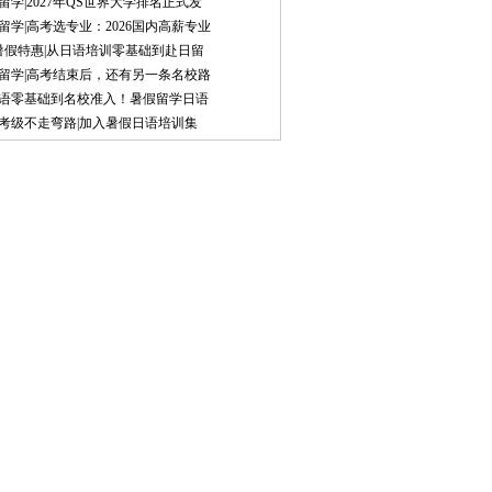
留学|2027年QS世界大学排名正式发
留学|高考选专业：2026国内高薪专业
8暑假特惠|从日语培训零基础到赴日留
留学|高考结束后，还有另一条名校路
语零基础到名校准入！暑假留学日语
考级不走弯路|加入暑假日语培训集