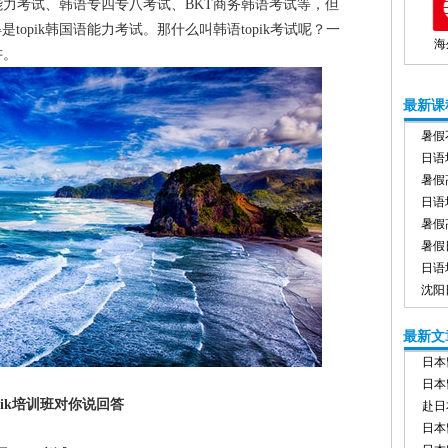
语能力考试、韩语专四专八考试、BKT商务韩语考试等，但
opik韩国语能力考试。那什么叫韩语topik考试呢？一
海
讲。
最新课
暑假
日语
暑假
日语
暑假
暑假
日语
沈阳
最新文
日本
日本
pik培训班对你说回答
赴日
日本